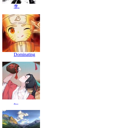
李.
Dominating
。