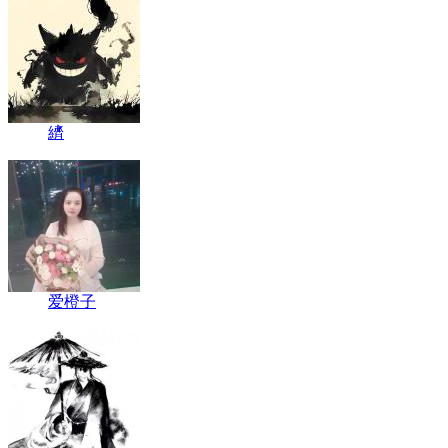
纃
爱橙子