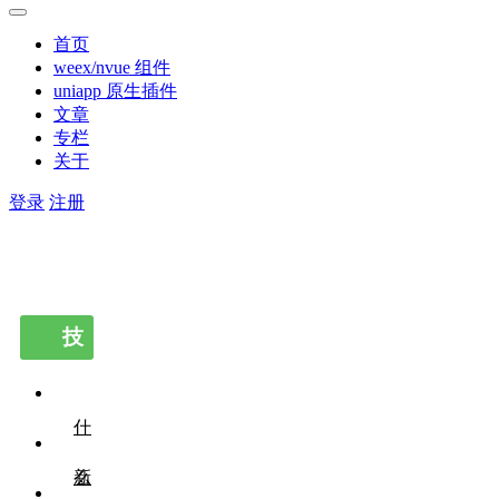
首页
weex/nvue 组件
uniapp 原生插件
文章
专栏
关于
登录
注册
技
术栏
目
什
么
新