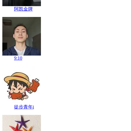
阿凯金牌
9:10
徒步青年i