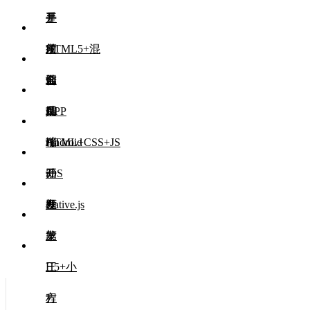
是
手
开
HTML5+混
须
发
前
合
知
工
端
前
APP
具
UI
端
后
移
HTML+CSS+JS
端
Android
动
开
开
iOS
框
发
发
开
Native.js
架
发
第
三
H5+小
方
程