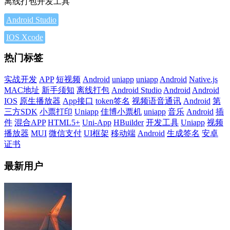
离线打包开发工具
Android Studio
IOS Xcode
热门标签
实战开发
APP
短视频
Android
uniapp
uniapp
Android
Native.js
MAC地址
新手须知
离线打包
Android Studio
Android
Android
IOS
原生播放器
App接口
token签名
视频语音通讯
Android
第
三方SDK
小票打印
Uniapp
佳博小票机
uniapp
音乐
Android
插
件
混合APP
HTML5+
Uni-App
HBuilder
开发工具
Uniapp
视频
播放器
MUI
微信支付
UI框架
移动端
Android
生成签名
安卓
证书
最新用户