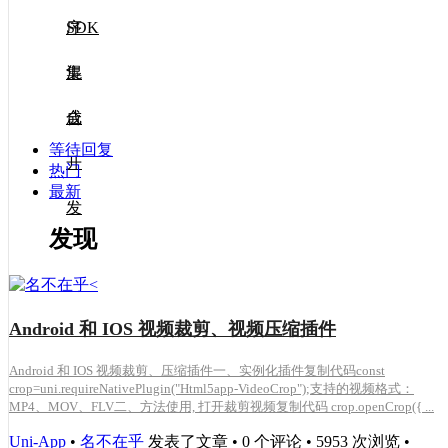
SDK
序
集
混
成
合
等待回复
开
热门
最新
发
发现
Android 和 IOS 视频裁剪、视频压缩插件
Android 和 IOS 视频裁剪、压缩插件一、实例化插件复制代码const
crop=uni.requireNativePlugin("Html5app-VideoCrop");支持的视频格式：
MP4、MOV、FLV二、方法使用, 打开裁剪视频复制代码 crop.openCrop({ ...
Uni-App
•
名不在乎
发表了文章 • 0 个评论 • 5953 次浏览 •