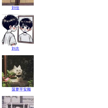
刘佳
刘念
菠萝平安顺