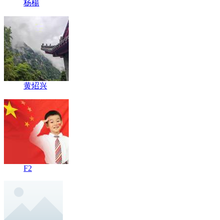
杨楊
黄炤兴
F2