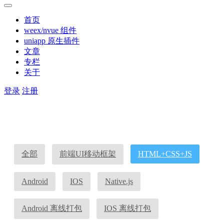
首页
weex/nvue 组件
uniapp 原生插件
文章
专栏
关于
登录
注册
全部
前端UI移动框架
HTML+CSS+JS
Android
IOS
Native.js
Android 离线打包
IOS 离线打包