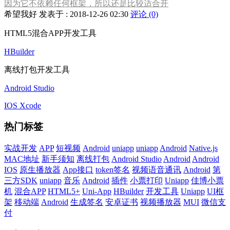
因为它不依赖任何框架，所以还是比较适合开
希望我好 发表于 : 2018-12-26 02:30
评论 (0)
HTML5混合APP开发工具
HBuilder
离线打包开发工具
Android Studio
IOS Xcode
热门标签
实战开发
APP
短视频
Android
uniapp
uniapp
Android
Native.js
MAC地址
新手须知
离线打包
Android Studio
Android
Android
IOS
原生播放器
App接口
token签名
视频语音通讯
Android
第
三方SDK
uniapp
音乐
Android
插件
小票打印
Uniapp
佳博小票
机
混合APP
HTML5+
Uni-App
HBuilder
开发工具
Uniapp
UI框
架
移动端
Android
生成签名
安卓证书
视频播放器
MUI
微信支
付