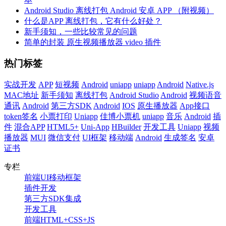
Android Studio 离线打包 Android 安卓 APP （附视频）
什么是APP 离线打包，它有什么好处？
新手须知，一些比较常见的问题
简单的封装 原生视频播放器 video 插件
热门标签
实战开发
APP
短视频
Android
uniapp
uniapp
Android
Native.js
MAC地址
新手须知
离线打包
Android Studio
Android
视频语音
通讯
Android
第三方SDK
Android
IOS
原生播放器
App接口
token签名
小票打印
Uniapp
佳博小票机
uniapp
音乐
Android
插
件
混合APP
HTML5+
Uni-App
HBuilder
开发工具
Uniapp
视频
播放器
MUI
微信支付
UI框架
移动端
Android
生成签名
安卓
证书
专栏
前端UI移动框架
插件开发
第三方SDK集成
开发工具
前端HTML+CSS+JS