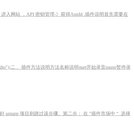
管理项 进入网站 ，API 密钥管理-》获得AppId .插件说明首先需要在
cordaudio");二 、插件方法说明方法名称说明start开始录音pause暂停录
建好 uniapp 项目则跳过该步骤。第二步： 在 ”插件市场中 “ 选择