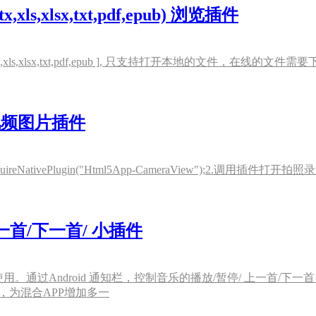
x,xls,xlsx,txt,pdf,epub) 浏览插件
tx,xls,xlsx,txt,pdf,epub ], 只支持打开本地的文件，在线的
体化视频图片插件
i.requireNativePlugin("Html5App-CameraView");2.
上一首/下一首/ 小插件
才能使用。通过Android 通知栏，控制音乐的播放/暂停/ 上一首
时，为混合APP增加多一