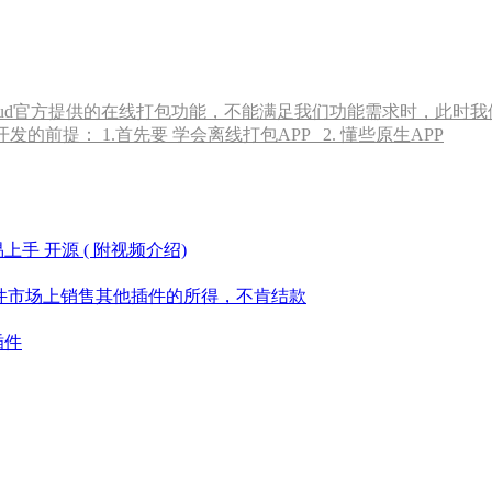
 当Dcolud官方提供的在线打包功能，不能满足我们功能需求时，
前提： 1.首先要 学会离线打包APP 2. 懂些原生APP
上手 开源 ( 附视频介绍)
在插件市场上销售其他插件的所得，不肯结款
插件