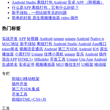
Android Studio 离线打包 Android 安卓 APP （附视频）
什么是APP 离线打包，它有什么好处？
新手须知，一些比较常见的问题
简单的封装 原生视频播放器 video 插件
热门标签
实战开发
APP
短视频
Android
uniapp
uniapp
Android
Native.js
MAC地址
新手须知
离线打包
Android Studio
Android
App接口
token签名
视频语音通讯
Android
第三方SDK
Android
IOS
原生
播放器
小票打印
Uniapp
佳博小票机
uniapp
音乐
Android
插件
混合APP
HTML5+
HBuilder
开发工具
Uniapp
Uni-App
Android
生成签名
安卓证书
视频播放器
MUI
微信支付
UI框架
移动端
专栏
前端UI移动框架
插件开发
第三方SDK集成
开发工具
前端HTML+CSS+JS
工具