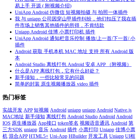
易上手 开源 ( 附视频介绍)
UniApp Android 仿微信 短视频拍摄 与 拍照一体插件
我 与 uniapp 公司因穿山甲插件纠纷，他们扣压了我在插
件市场上销售其他插件的所得，不肯结款
Uniapp Android 佳博 小票打印机 插件
UniApp Android 通知栏音乐控制 播放/上一首/下一首/ 小
插件
Android 获取 手机本机 MAC 地址 支持 所有 Android 版
本
Android Studio 离线打包 Android 安卓 APP （附视频）
什么是APP 离线打包，它有什么好处？
新手须知，一些比较常见的问题
简单的封装 原生视频播放器 video 插件
热门标签
实战开发
APP
短视频
Android
uniapp
uniapp
Android
Native.js
MAC地址
新手须知
离线打包
Android Studio
Android
Android
IOS
原生播放器
App接口
token签名
视频语音通讯
Android
第
三方SDK
uniapp
音乐
Android
插件
小票打印
Uniapp
佳博小票
机
混合APP
HTML5+
Uni-App
HBuilder
开发工具
Uniapp
UI框