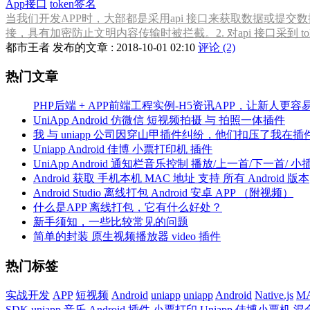
App接口
token签名
当我们开发APP时，大部都是采用api 接口来获取数据或提交数据
接，具有加密防止文明内容传输时被拦截。2. 对api 接口采到 to
都市王者 发布的文章 : 2018-10-01 02:10
评论 (2)
热门文章
PHP后端 + APP前端工程实例-H5资讯APP，让新人更容易
UniApp Android 仿微信 短视频拍摄 与 拍照一体插件
我 与 uniapp 公司因穿山甲插件纠纷，他们扣压了我
Uniapp Android 佳博 小票打印机 插件
UniApp Android 通知栏音乐控制 播放/上一首/下一首/ 小
Android 获取 手机本机 MAC 地址 支持 所有 Android 版本
Android Studio 离线打包 Android 安卓 APP （附视频）
什么是APP 离线打包，它有什么好处？
新手须知，一些比较常见的问题
简单的封装 原生视频播放器 video 插件
热门标签
实战开发
APP
短视频
Android
uniapp
uniapp
Android
Native.js
M
SDK
uniapp
音乐
Android
插件
小票打印
Uniapp
佳博小票机
混