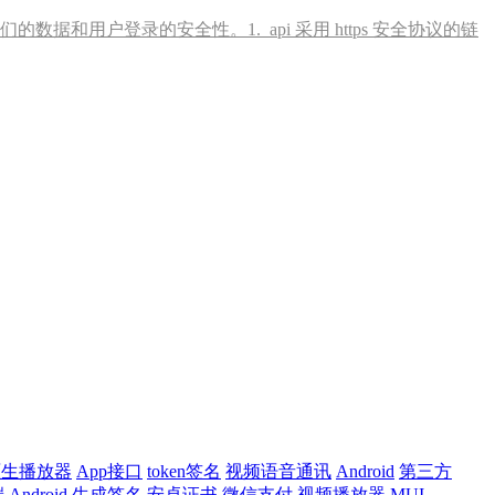
和用户登录的安全性。1. api 采用 https 安全协议的链
原生播放器
App接口
token签名
视频语音通讯
Android
第三方
端
Android
生成签名
安卓证书
微信支付
视频播放器
MUI