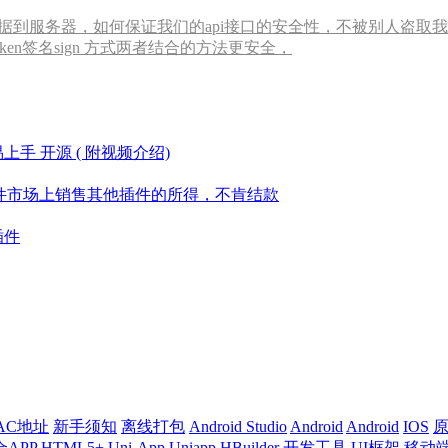
到服务器，如何保证我们的api接口的安全性，不被别人盗取我们的数据
ken签名sign 方式两者结合的方法更安全，
上手 开源 ( 附视频介绍)
在插件市场上销售其他插件的所得，不肯结款
插件
AC地址
新手须知
离线打包
Android Studio
Android
Android
IOS
合APP
HTML5+
Uni-App
Uniapp
HBuilder
开发工具
UI框架
移动