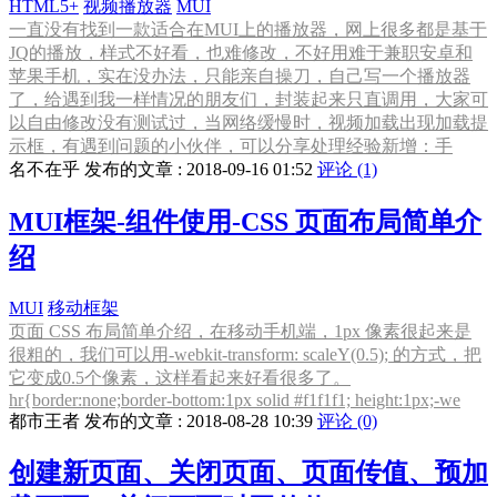
HTML5+
视频播放器
MUI
一直没有找到一款适合在MUI上的播放器，网上很多都是基于
JQ的播放，样式不好看，也难修改，不好用难于兼职安卓和
苹果手机，实在没办法，只能亲自操刀，自己写一个播放器
了，给遇到我一样情况的朋友们，封装起来只直调用，大家可
以自由修改没有测试过，当网络缓慢时，视频加载出现加载提
示框，有遇到问题的小伙伴，可以分享处理经验新增：手
名不在乎 发布的文章 : 2018-09-16 01:52
评论 (1)
MUI框架-组件使用-CSS 页面布局简单介
绍
MUI
移动框架
页面 CSS 布局简单介绍，在移动手机端，1px 像素很起来是
很粗的，我们可以用-webkit-transform: scaleY(0.5); 的方式，把
它变成0.5个像素，这样看起来好看很多了。
hr{border:none;border-bottom:1px solid #f1f1f1; height:1px;-we
都市王者 发布的文章 : 2018-08-28 10:39
评论 (0)
创建新页面、关闭页面、页面传值、预加