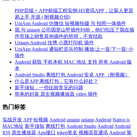
PHP后端 + APP前端工程实例-H5资讯APP，让新人更容
易上手 开源 ( 附视频介绍)
UniApp Android 仿微信 短视频拍摄 与 拍照一体插件
我 与 uniapp 公司因穿山甲插件纠纷，他们扣压了我在插
件市场上销售其他插件的所得，不肯结款
Uniapp Android 佳博 小票打印机 插件
UniApp Android 通知栏音乐控制 播放/上一首/下一首/ 小
插件
Android 获取 手机本机 MAC 地址 支持 所有 Android 版
本
Android Studio 离线打包 Android 安卓 APP （附视频）
什么是APP 离线打包，它有什么好处？
新手须知，一些比较常见的问题
简单的封装 原生视频播放器 video 插件
热门标签
实战开发
APP
短视频
Android
uniapp
uniapp
Android
Native.js
MAC地址
新手须知
离线打包
Android Studio
Android
Android
IOS
原生播放器
App接口
token签名
视频语音通讯
Android
第