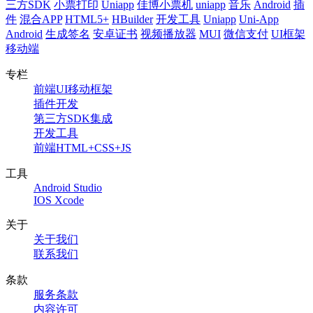
三方SDK
小票打印
Uniapp
佳博小票机
uniapp
音乐
Android
插
件
混合APP
HTML5+
HBuilder
开发工具
Uniapp
Uni-App
Android
生成签名
安卓证书
视频播放器
MUI
微信支付
UI框架
移动端
专栏
前端UI移动框架
插件开发
第三方SDK集成
开发工具
前端HTML+CSS+JS
工具
Android Studio
IOS Xcode
关于
关于我们
联系我们
条款
服务条款
内容许可