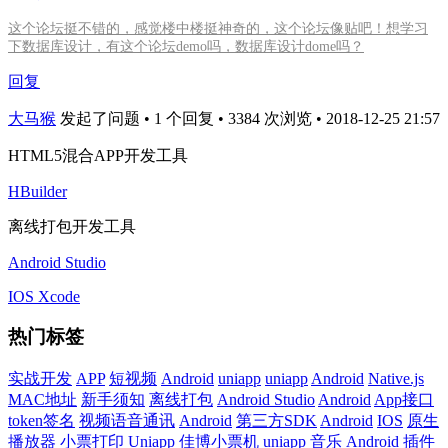
这个论坛挺不错的，感觉楼中楼挺神奇的，这个论坛像贴吧！想学习
下数据库设计，有这个论坛demo吗，数据库设计dome吗？
回复
大马猴
发起了问题 • 1 个回复 • 3384 次浏览 • 2018-12-25 21:57
HTML5混合APP开发工具
HBuilder
离线打包开发工具
Android Studio
IOS Xcode
热门标签
实战开发
APP
短视频
Android
uniapp
uniapp
Android
Native.js
MAC地址
新手须知
离线打包
Android Studio
Android
App接口
token签名
视频语音通讯
Android
第三方SDK
Android
IOS
原生
播放器
小票打印
Uniapp
佳博小票机
uniapp
音乐
Android
插件