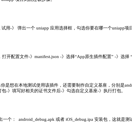
 试用-》 弹出一个 uniapp 应用选择框，勾选你要在哪一个uniap
 项目，打开配置文件-》manifest.json -》选择“App原生插件配置
是想在本地测试使用该插件，还需要制作自定义基座，分别是androi
 云打包-》填写好相关的证书文件后-》勾选自定义基座-》执行打包。
出一个： android_debug.apk 或者 iOS_debug.ipa 安装包