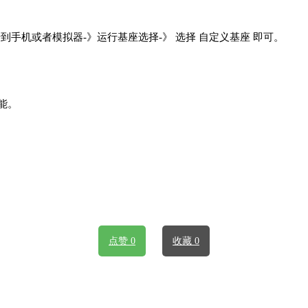
行到手机或者模拟器-》运行基座选择-》 选择 自定义基座 即可。
能。
点赞 0
收藏 0