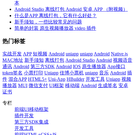
本
Android Studio 离线打包 Android 安卓 APP （附视频）
什么是APP 离线打包，它有什么好处？
新手须知，一些比较常见的问题
简单的封装 原生视频播放器 video 插件
热门标签
实战开发
APP
短视频
Android
uniapp
uniapp
Android
Native.js
MAC地址
新手须知
离线打包
Android Studio
Android
视频语音
通讯
Android
第三方SDK
Android
IOS
原生播放器
App接口
token签名
小票打印
Uniapp
佳博小票机
uniapp
音乐
Android
插
件
混合APP
HTML5+
Uni-App
HBuilder
开发工具
Uniapp
视频
播放器
MUI
微信支付
UI框架
移动端
Android
生成签名
安卓
证书
专栏
前端UI移动框架
插件开发
第三方SDK集成
开发工具
前端HTML+CSS+JS