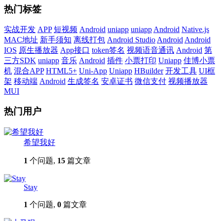
热门标签
实战开发
APP
短视频
Android
uniapp
uniapp
Android
Native.js
MAC地址
新手须知
离线打包
Android Studio
Android
Android
IOS
原生播放器
App接口
token签名
视频语音通讯
Android
第
三方SDK
uniapp
音乐
Android
插件
小票打印
Uniapp
佳博小票
机
混合APP
HTML5+
Uni-App
Uniapp
HBuilder
开发工具
UI框
架
移动端
Android
生成签名
安卓证书
微信支付
视频播放器
MUI
热门用户
希望我好
1
个问题,
15
篇文章
Stay
1
个问题,
0
篇文章