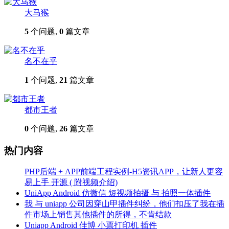
大马猴
5
个问题,
0
篇文章
名不在乎
1
个问题,
21
篇文章
都市王者
0
个问题,
26
篇文章
热门内容
PHP后端 + APP前端工程实例-H5资讯APP，让新人更容
易上手 开源 ( 附视频介绍)
UniApp Android 仿微信 短视频拍摄 与 拍照一体插件
我 与 uniapp 公司因穿山甲插件纠纷，他们扣压了我在插
件市场上销售其他插件的所得，不肯结款
Uniapp Android 佳博 小票打印机 插件