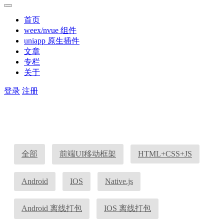
首页
weex/nvue 组件
uniapp 原生插件
文章
专栏
关于
登录
注册
全部
前端UI移动框架
HTML+CSS+JS
Android
IOS
Native.js
Android 离线打包
IOS 离线打包