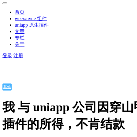
首页
weex/nvue 组件
uniapp 原生插件
文章
专栏
关于
登录
注册
其他
我 与 uniapp 公
插件的所得，不肯结款