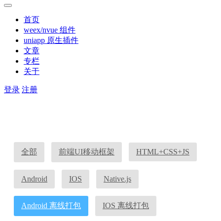
首页
weex/nvue 组件
uniapp 原生插件
文章
专栏
关于
登录
注册
全部
前端UI移动框架
HTML+CSS+JS
Android
IOS
Native.js
Android 离线打包
IOS 离线打包