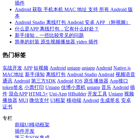
插件
Android 获取 手机本机 MAC 地址 支持 所有 Android 版
本
Android Studio 离线打包 Android 安卓 APP （附视频）
什么是APP 离线打包，它有什么好处？
新手须知，一些比较常见的问题
简单的封装 原生视频播放器 video 插件
热门标签
实战开发
APP
短视频
Android
uniapp
uniapp
Android
Native.js
MAC地址
新手须知
离线打包
Android Studio
Android
视频语音
通讯
Android
第三方SDK
Android
IOS
原生播放器
App接口
token签名
小票打印
Uniapp
佳博小票机
uniapp
音乐
Android
插
件
混合APP
HTML5+
Uni-App
HBuilder
开发工具
Uniapp
视频
播放器
MUI
微信支付
UI框架
移动端
Android
生成签名
安卓
证书
专栏
前端UI移动框架
插件开发
第三方SDK集成