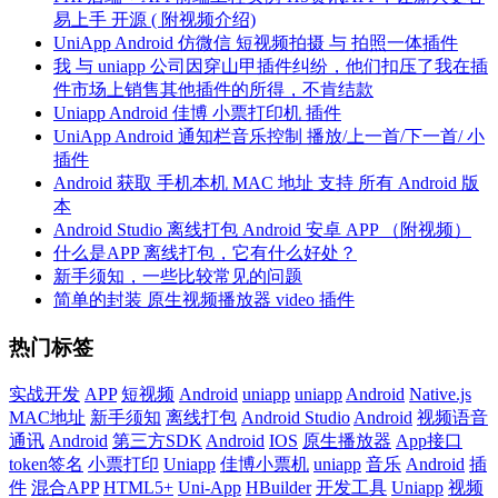
易上手 开源 ( 附视频介绍)
UniApp Android 仿微信 短视频拍摄 与 拍照一体插件
我 与 uniapp 公司因穿山甲插件纠纷，他们扣压了我在插
件市场上销售其他插件的所得，不肯结款
Uniapp Android 佳博 小票打印机 插件
UniApp Android 通知栏音乐控制 播放/上一首/下一首/ 小
插件
Android 获取 手机本机 MAC 地址 支持 所有 Android 版
本
Android Studio 离线打包 Android 安卓 APP （附视频）
什么是APP 离线打包，它有什么好处？
新手须知，一些比较常见的问题
简单的封装 原生视频播放器 video 插件
热门标签
实战开发
APP
短视频
Android
uniapp
uniapp
Android
Native.js
MAC地址
新手须知
离线打包
Android Studio
Android
视频语音
通讯
Android
第三方SDK
Android
IOS
原生播放器
App接口
token签名
小票打印
Uniapp
佳博小票机
uniapp
音乐
Android
插
件
混合APP
HTML5+
Uni-App
HBuilder
开发工具
Uniapp
视频