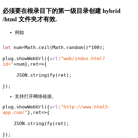
必须要在根录目下的第一级目录创建 hybrid
/html 文件夹才有效.
例如
let
 num=
Math
.ceil(
Math
.random()*
100
);  

plug.showWebUrl({
url
:
"web/index.html?
id="
+num},ret=>{

JSON
.stringify(ret);

});  
支持打开网络链接。
plug.showWebUrl({
url
:
"http://www.html5-
app.com/"
},ret=>{

JSON
.stringify(ret);

});  