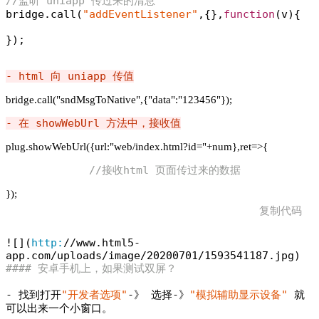
//监听 uniapp 传过来的清息

bridge.call(
"addEventListener"
,{},
function
(
v
)
{

});
- html 向 uniapp 传值
bridge.call("sndMsgToNative",{"data":"123456"});
- 在 showWebUrl 方法中，接收值
plug.showWebUrl({url:"web/index.html?id="+num},ret=>{
//接收html 页面传过来的数据
});
复制代码
![](
http:
/
/www.html5-
app.com/uploads
/image/
20200701
/
1593541187
#### 安卓手机上，如果测试双屏？
- 找到打开
"开发者选项"
-》 选择-》
"模拟辅助显示设备"
 就
可以出来一个小窗口。
