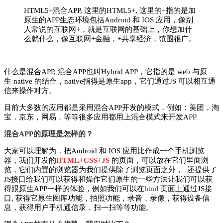
HTML5+混合APP, 这里的HTML5+, 这里的+指的是加
原生的APP生态环境包括Android 和 IOS 应用，像别
人常说的互联网+，就是互联网的基础上，你想加什
么就什么，像互联网+金融，+共享经济，范围很广。
什么是混合APP, 混合APP也叫Hybrid APP，它指的是 web 与原
生 native 的结合，native指得是原生app，它们通过JS 可以相互通
信来操作对方。
目前大多数的应用都是采用混合APP开发的模式，例如：美团，淘
宝，京东，网易，等等很多应用都用上混合模式来开发APP
混合APP的原理是怎样的？
大家可以理解为，把Android 和 IOS 应用比作成一个手机浏览
器，我们开发的
HTML+CSS+JS
的页面，可以放在它们里面浏
览，它们内置的浏览器为我们提供除了浏览页面之外， 还提供了
JS接口给我们可以获得和操作它们原生的一些方法让我们可以获
得跟原生APP一样的体验，例如我们可以在html 页面上通过JS接
口, 获得它原生图库功能，拍照功能，录音，录像，获得设备信
息，获得用户手机通信录，扫一扫等等功能。