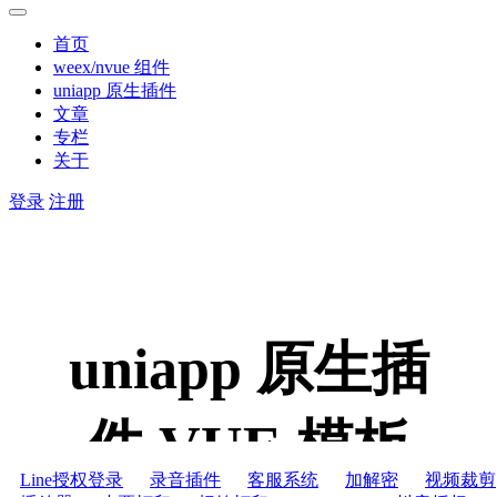
首页
weex/nvue 组件
uniapp 原生插件
文章
专栏
关于
登录
注册
uniapp 原生插
件,VUE 模板
Line授权登录
录音插件
客服系统
加解密
视频裁剪