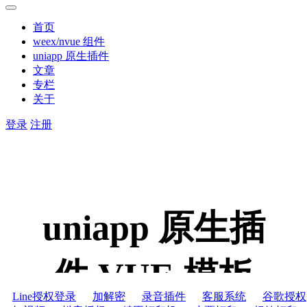
首页
weex/nvue 组件
uniapp 原生插件
文章
专栏
关于
登录
注册
uniapp 原生插
件,VUE 模板
Line授权登录
加解密
录音插件
客服系统
谷歌授权