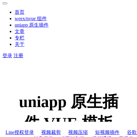
首页
weex/nvue 组件
uniapp 原生插件
文章
专栏
关于
登录
注册
uniapp 原生插
件,VUE 模板
Line授权登录
视频裁剪
视频压缩
短视频插件
谷歌