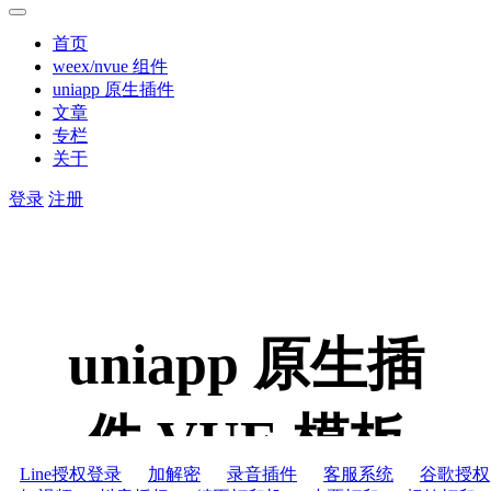
首页
weex/nvue 组件
uniapp 原生插件
文章
专栏
关于
登录
注册
uniapp 原生插
件,VUE 模板
Line授权登录
加解密
录音插件
客服系统
谷歌授权