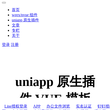
首页
weex/nvue 组件
uniapp 原生插件
文章
专栏
关于
登录
注册
uniapp 原生插
件,VUE 模板
Line授权登录
APP
办公文件浏览
实名认证
钉钉授